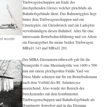
Triebwagenschuppen am Ende des
durchgehenden Gleises welcher gleichfalls als
Bahnhofsgebäude dient. Das Bahnsteiggleis liegt
hinter dem Triebwagenschuppen und ein
Umsetzgleis, ein Gleisdreieck und ein Ladegleis
vervollständigen diesen Bahnhof. Alles für eine
interessante Betriebsdurchführung und vor Allem
eil wurde
ein Einsatzgebiet für meine beiden Triebwagen
MBxd1 143 und MBxd1 201.
Der MIBA-Dioramenwettbewerb gab für die
Nenngröße 0 eine Maximalgröße von 1400 x 500
mm mit einem gleichgroßen Fiddle Yard vor.
Diese Maße schienen mir für ein Betriebsdiorama
nach dem Vorbild des Bf. Sulmiercyce
ausreichend. Also wurde der Bereich des
Streckenendes mit dem kombinierten
Triebwagenschuppen und Bahnhofsgebäude als
Hauptmotiv festgelegt und in das Diorama