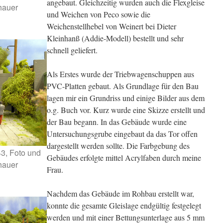
angebaut. Gleichzeitig wurden auch die Flexgleise
hauer
und Weichen von Peco sowie die
Weichenstellhebel von Weinert bei Dieter
Kleinhanß (Addie-Modell) bestellt und sehr
schnell geliefert.
Als Erstes wurde der Triebwagenschuppen aus
PVC-Platten gebaut. Als Grundlage für den Bau
lagen mir ein Grundriss und einige Bilder aus dem
o.g. Buch vor. Kurz wurde eine Skizze erstellt und
der Bau begann. In das Gebäude wurde eine
Untersuchungsgrube eingebaut da das Tor offen
dargestellt werden sollte. Die Farbgebung des
3, Foto und
Gebäudes erfolgte mittel Acrylfaben durch meine
hauer
Frau.
Nachdem das Gebäude im Rohbau erstellt war,
konnte die gesamte Gleislage endgültig festgelegt
werden und mit einer Bettungsunterlage aus 5 mm