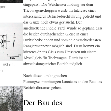
eingepasst. Die Weichenverbindung vor dem
ppen
Triebwagenschuppen wurde im Interesse einer
interessanteren Betriebsdurchführung gedreht und
das Ganze noch etwas gestaucht. Der
anschließende Fiddle Yard wurde so geplant, dass
die beiden durchgehenden Gleise in einer
Drehscheibe enden und somit die verschiedensten
Rangiermannöver möglich sind. Dazu kommt ein
kürzeres drittes Gleis zum Umsetzen mit einem
Abstellgleis für Triebwagen. Damit ist ein
abwechslungsreicher Betrieb möglich.
n EG mit
en
Nach diesen umfangreichen
Planungsvorbereitungen konnte es an den Bau des
Betriebsdioramas gehen.
Der Bau des