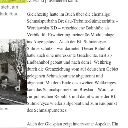
Aufwand präsentieren kann.
 steht am
Modellbau:
Gleichzeitig hatte im Buch über die ehemalige
Schmalspurbahn Breslau-Trebnitz-Sulmierschütz –
Worclawska KD – verschiedene Bahnhöfe als
Vorbild für Erweiterung meiner 0e-Modulanlage
ins Auge gefasst. Auch der Bf. Sulmiercyce –
Sulmierschütz – war darunter. Dieser Bahnhof
hatte auch eine interessante Geschichte. Erst als
Endbahnhof gebaut und nach dem I. Weltkrieg
durch die Grenzziehung vom auf deutschen Gebiet
gelegenen Schmalspurnetz abgetrennt und
abgebaut. Mit dem Ende des zweiten Weltkrieges
kam das Schmalspurnetz um Breslau – Worclaw –
zur polnischen Republik und damit wurde der Bf.
Sulmiercyce wieder aufgebaut und zum Endpunkt
ldes
des Schmalspurnetzes.
Auch der Gleisplan zeigt interessante Aspekte. Ein