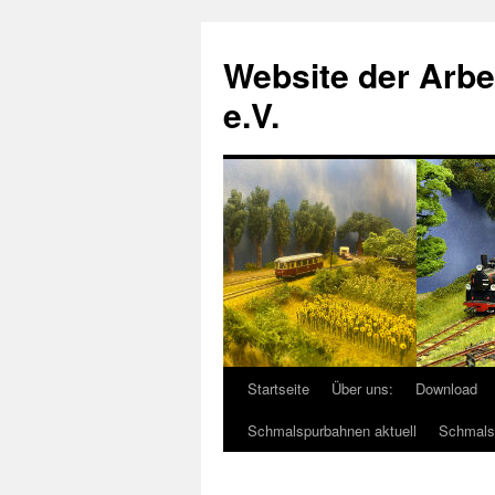
Zum
Inhalt
Website der Arb
springen
e.V.
Startseite
Über uns:
Download
Schmalspurbahnen aktuell
Schmals