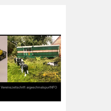
Vereinszeitschrift argeschmalspurINFO