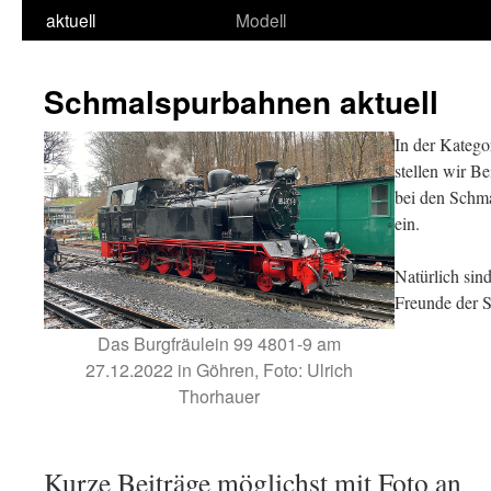
aktuell
Modell
Schmalspurbahnen aktuell
In der Katego
stellen wir B
bei den Schm
ein.
Natürlich sind
Freunde der 
Das Burgfräulein 99 4801-9 am
27.12.2022 in Göhren, Foto: Ulrich
Thorhauer
Kurze Beiträge möglichst mit Foto an