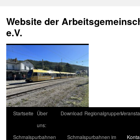
Zum
Inhalt
Website der Arbeitsgemeinsc
springen
e.V.
Startseite
Über
Download
Regionalgruppen
Veransta
uns:
Schmalspurbahnen
Schmalspurbahnen im
Konta