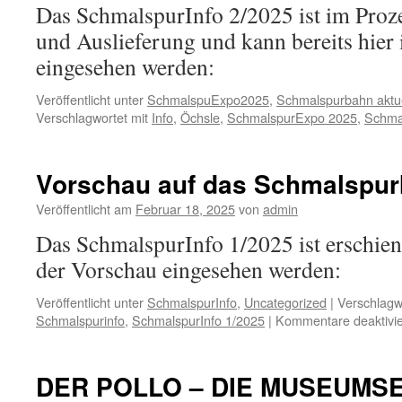
Das SchmalspurInfo 2/2025 ist im Proze
und Auslieferung und kann bereits hier
eingesehen werden:
Veröffentlicht unter
SchmalspuExpo2025
,
Schmalspurbahn aktue
Verschlagwortet mit
Info
,
Öchsle
,
SchmalspurExpo 2025
,
Schma
Vorschau auf das SchmalspurI
Veröffentlicht am
Februar 18, 2025
von
admin
Das SchmalspurInfo 1/2025 ist erschien
der Vorschau eingesehen werden:
Veröffentlicht unter
SchmalspurInfo
,
Uncategorized
|
Verschlagw
Schmalspurinfo
,
SchmalspurInfo 1/2025
|
Kommentare deaktivie
DER POLLO – DIE MUSEUMSE