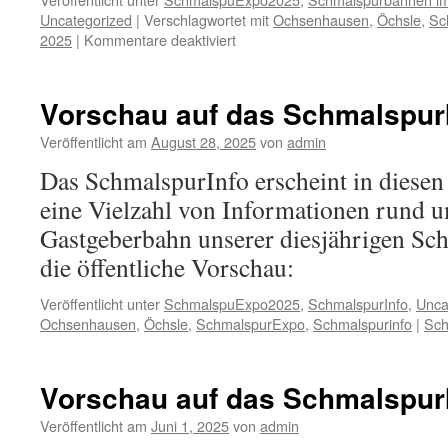
Uncategorized
|
Verschlagwortet mit
Ochsenhausen
,
Öchsle
,
Sc
für
2025
|
Kommentare deaktiviert
Ausstellerliste
Schmalspur-
EXPO
Vorschau auf das SchmalspurI
2025
Veröffentlicht am
August 28, 2025
von
admin
Das SchmalspurInfo erscheint in diesen 
eine Vielzahl von Informationen rund 
Gastgeberbahn unserer diesjährigen S
die öffentliche Vorschau:
Veröffentlicht unter
SchmalspuExpo2025
,
SchmalspurInfo
,
Unca
Ochsenhausen
,
Öchsle
,
SchmalspurExpo
,
Schmalspurinfo
|
Sch
Vorschau auf das SchmalspurI
Veröffentlicht am
Juni 1, 2025
von
admin