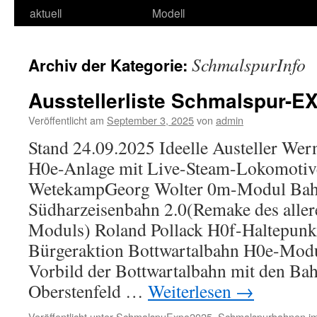
aktuell
Modell
SchmalspurInfo
Archiv der Kategorie:
Ausstellerliste Schmalspur-E
Veröffentlicht am
September 3, 2025
von
admin
Stand 24.09.2025 Ideelle Austeller Wer
H0e-Anlage mit Live-Steam-Lokomotiv
WetekampGeorg Wolter 0m-Modul Bahn
Südharzeisenbahn 2.0(Remake des alle
Moduls) Roland Pollack H0f-Haltepunk
Bürgeraktion Bottwartalbahn H0e-Mod
Vorbild der Bottwartalbahn mit den Ba
Oberstenfeld …
Weiterlesen
→
Veröffentlicht unter
SchmalspuExpo2025
,
Schmalspurbahnen im