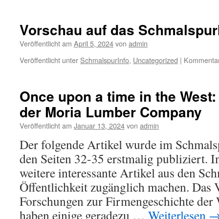
Vorschau
auf
das
Vorschau auf das SchmalspurI
SCHMALSPUR-
Info
Veröffentlicht am
April 5, 2024
von
admin
2/2024
Veröffentlicht unter
SchmalspurInfo
,
Uncategorized
|
Kommentare
Once upon a time in the West:
der Moria Lumber Company
Veröffentlicht am
Januar 13, 2024
von
admin
Der folgende Artikel wurde im Schmal
den Seiten 32-35 erstmalig publiziert. I
weitere interessante Artikel aus den S
Öffentlichkeit zugänglich machen. Das 
Forschungen zur Firmengeschichte de
haben einige geradezu …
Weiterlesen