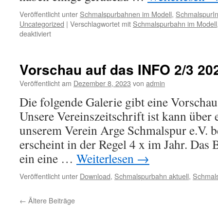
Veröffentlicht unter
Schmalspurbahnen im Modell
,
SchmalspurIn
Uncategorized
|
Verschlagwortet mit
Schmalspurbahn im Modell
für
deaktiviert
Once
upon
a
Vorschau auf das INFO 2/3 20
time
in
Veröffentlicht am
Dezember 8, 2023
von
admin
the
Die folgende Galerie gibt eine Vorschau
West:
Der
Unsere Vereinszeitschrift ist kann über 
Motor
unserem Verein Arge Schmalspur e.V. 
Car
#1
erscheint in der Regel 4 x im Jahr. Das 
der
ein eine …
Weiterlesen
→
Moria
Lumber
Veröffentlicht unter
Download
,
Schmalspurbahn aktuell
,
Schmals
Company
←
Ältere Beiträge