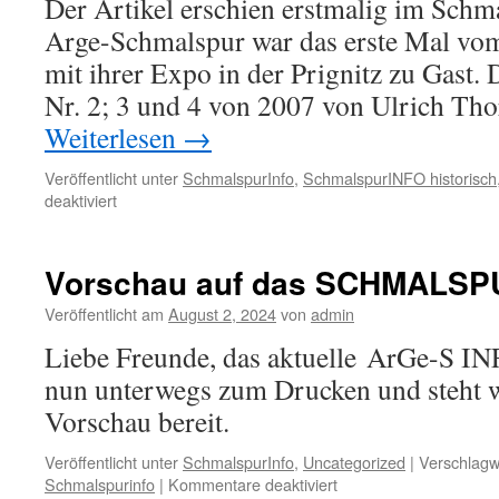
Der Artikel erschien erstmalig im Schm
3
Arge-Schmalspur war das erste Mal vom
und
Schluss)
mit ihrer Expo in der Prignitz zu Gast.
Nr. 2; 3 und 4 von 2007 von Ulrich Th
Weiterlesen
→
Veröffentlicht unter
SchmalspurInfo
,
SchmalspurINFO historisch
für
deaktiviert
DER
POLLO
–
Vorschau auf das SCHMALSPU
DIE
MUSEUMSEISENBAHN
Veröffentlicht am
August 2, 2024
von
admin
IN
Liebe Freunde, das aktuelle ArGe-S IN
DER
PRIGNITZ (Teil
nun unterwegs zum Drucken und steht w
1)
Vorschau bereit.
Veröffentlicht unter
SchmalspurInfo
,
Uncategorized
|
Verschlagw
für
Schmalspurinfo
|
Kommentare deaktiviert