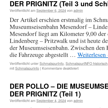
DER PRIGNITZ (Teil 3 und Sch
Veröffentlicht am
September 6, 2024
von
admin
Der Artikel erschien erstmalig im Schm
Museumseisenbahn Mesendorf – Linde
Mesendorf liegt am Kilometer 9,00 der
Lindenberg – Pritzwalk und ist heute de
der Museumseisenbahn. Zwischen den F
die Fahrzeuge abgestellt …
Weiterlesen
Veröffentlicht unter
SchmalspurInfo
,
SchmalspurINFO historisch
für
mit
Schmalspurinfo
|
Kommentare deaktiviert
DER
POLLO
–
DER POLLO – DIE MUSEUMSE
DIE
DER PRIGNITZ (Teil 1)
MUSEUMSEISEN
IN
Veröffentlicht am
September 4, 2024
von
admin
DER
PRIGNITZ (Teil