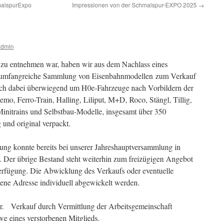
hmalspurExpo
Impressionen von der Schmalspur-EXPO 2025
→
admin
zu entnehmen war, haben wir aus dem Nachlass eines
ne umfangreiche Sammlung von Eisenbahnmodellen zum Verkauf
ich dabei überwiegend um H0e-Fahrzeuge nach Vorbildern der
emo, Ferro-Train, Halling, Liliput, M+D, Roco, Stängl, Tillig,
initrains und Selbstbau-Modelle, insgesamt über 350
 und original verpackt.
ung konnte bereits bei unserer Jahreshauptversammlung in
 Der übrige Bestand steht weiterhin zum freizügigen Angebot
erfügung. Die Abwicklung des Verkaufs oder eventuelle
ene Adresse individuell abgewickelt werden.
. Verkauf durch Vermittlung der Arbeitsgemeinschaft
e eines verstorbenen Mitglieds.