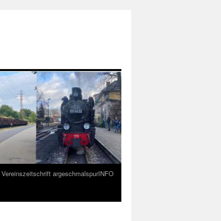
Vereinszeitschrift argeschmalspurINFO