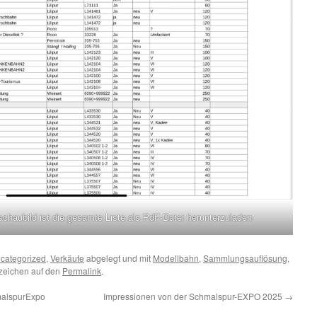
schaubild ist die gesamte Liste als PdF-Datei herunterzuladen
categorized
,
Verkäufe
abgelegt und mit
Modellbahn
,
Sammlungsauflösung
,
ezeichen auf den
Permalink
.
hmalspurExpo
Impressionen von der Schmalspur-EXPO 2025
→