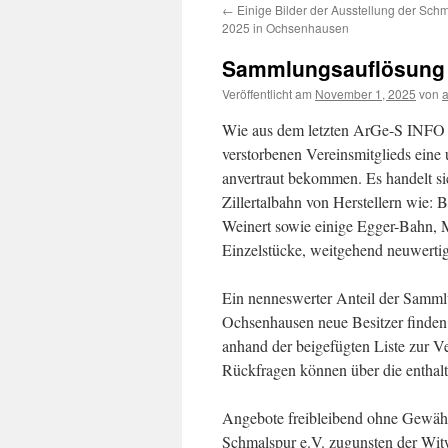
←
Einige Bilder der Ausstellung der Sc
2025 in Ochsenhausen
Sammlungsauflösung
Veröffentlicht am
November 1, 2025
von
Wie aus dem letzten ArGe-S INFO 
verstorbenen Vereinsmitglieds ei
anvertraut bekommen. Es handelt s
Zillertalbahn von Herstellern wie: B
Weinert sowie einige Egger-Bahn, M
Einzelstücke, weitgehend neuwertig
Ein nenneswerter Anteil der Samml
Ochsenhausen neue Besitzer finden.
anhand der beigefügten Liste zur V
Rückfragen können über die enthalt
Angebote freibleibend ohne Gewähr
Schmalspur e.V. zugunsten der Witw