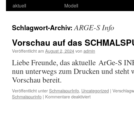
aktuell
Modell
ARGE-S Info
Schlagwort-Archiv:
Vorschau auf das SCHMALSPU
Veröffentlicht am
August 2, 2024
von
admin
Liebe Freunde, das aktuelle ArGe-S IN
nun unterwegs zum Drucken und steht w
Vorschau bereit.
Veröffentlicht unter
SchmalspurInfo
,
Uncategorized
|
Verschlagw
für
Schmalspurinfo
|
Kommentare deaktiviert
Vorschau
auf
das
SCHMALSPUR-
Info
2/2024